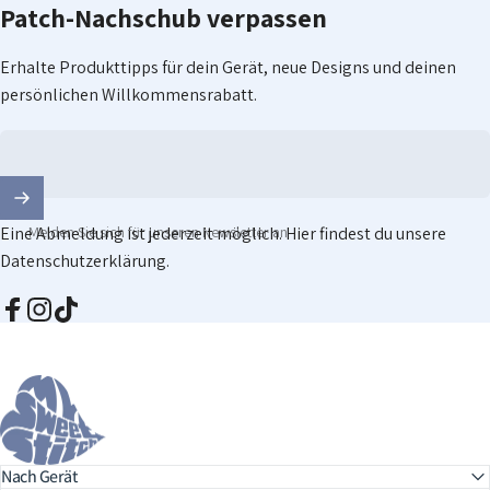
Patch-Nachschub
verpassen
Erhalte Produkttipps für dein Gerät, neue Designs und deinen
persönlichen Willkommensrabatt.
Eine Abmeldung ist jederzeit möglich. Hier findest du unsere
Melden Sie sich für unseren Newsletter an
Datenschutzerklärung
.
Facebook
Instagram
TikTok
MySweetStitch
Nach Gerät