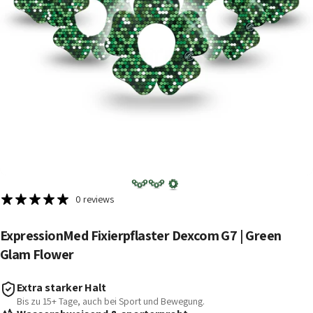
0 reviews
ExpressionMed
Fixierpflaster
Dexcom
G7
|
Green
Glam
Flower
Extra starker Halt
Bis zu 15+ Tage, auch bei Sport und Bewegung.