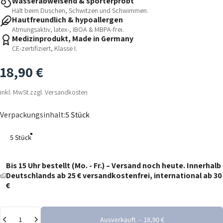
Wasserabweisend & sporterprobt
Hält beim Duschen, Schwitzen und Schwimmen.
Hautfreundlich & hypoallergen
Atmungsaktiv, latex-, IBOA & MBPA-frei.
Medizinprodukt, Made in Germany
CE-zertifiziert, Klasse I.
18,90 €
inkl. MwSt.zzgl.
Versandkosten
Verpackungsinhalt
Verpackungsinhalt:
5 Stück
5 Stück
Bis 15 Uhr bestellt (Mo. - Fr.) – Versand noch heute. Innerhalb
Deutschlands ab 25 € versandkostenfrei, international ab 30
€
Anzahl
Ausverkauft
-
18,90 €