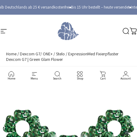
Direkt zum Inhalt
lb Deutschlands ab 25 € versandkostenfrei
Bis 15 Uhr bestellt – heute versendet
Inte
Seitennavigation
MySweetStitch
Such
W
Home
/
Dexcom G7/ ONE+ / Stelo
/
ExpressionMed Fixierpflaster
Dexcom G7 | Green Glam Flower
Home
Menu
Search
Shop
Cart
Account