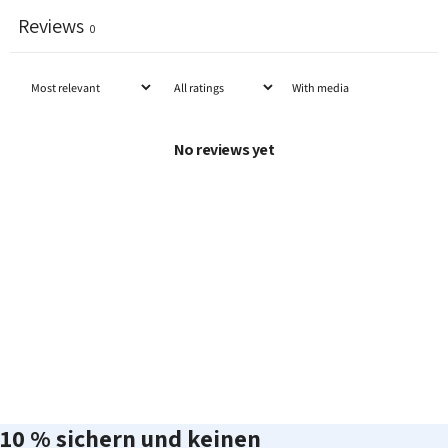
Reviews
0
With media
No reviews yet
10
%
sichern
und
keinen